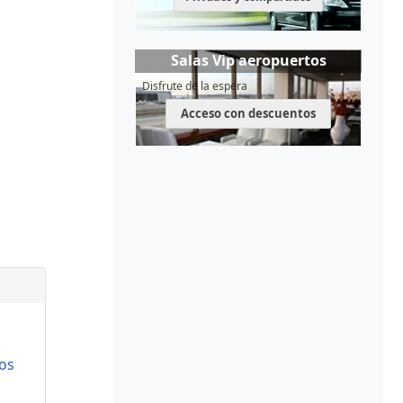
Salas Vip aeropuertos
Disfrute de la espera
Acceso con descuentos
os