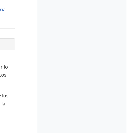
ria
r lo
tos
 los
 la