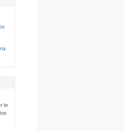
os
ria
r lo
tos