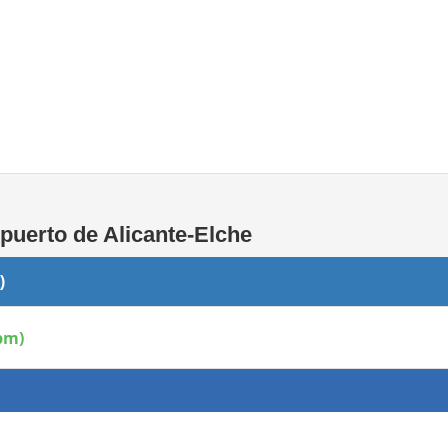
Conexión WiFi
puerto de Alicante-Elche
)
 pm)