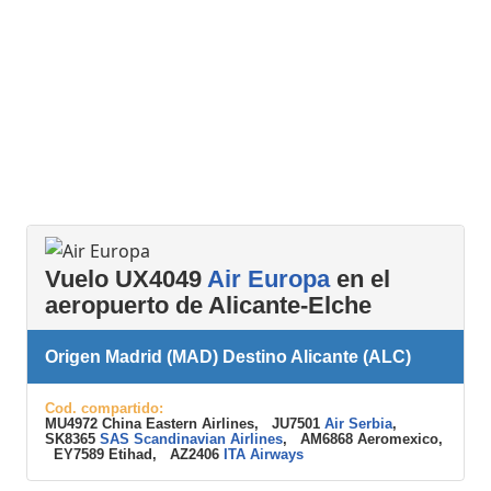
Vuelo UX4049
Air Europa
en el
aeropuerto de Alicante-Elche
Origen Madrid (MAD) Destino Alicante (ALC)
Cod. compartido:
MU4972 China Eastern Airlines, JU7501
Air Serbia
,
SK8365
SAS Scandinavian Airlines
, AM6868 Aeromexico,
EY7589 Etihad, AZ2406
ITA Airways